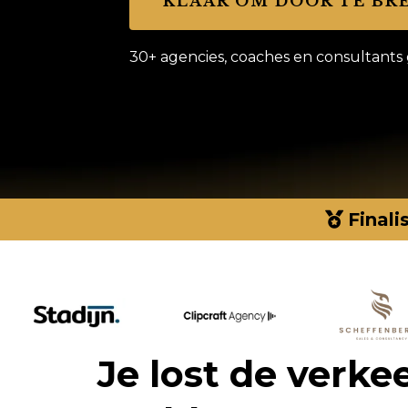
KLAAR OM DOOR TE BR
30+ agencies, coaches en consultants
Final
Je lost de verke