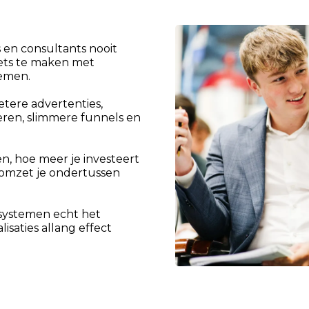
 en consultants nooit
iets te maken met
temen.
etere advertenties,
eren, slimmere funnels en
ken, hoe meer je investeert
 omzet je ondertussen
n systemen echt het
saties allang effect