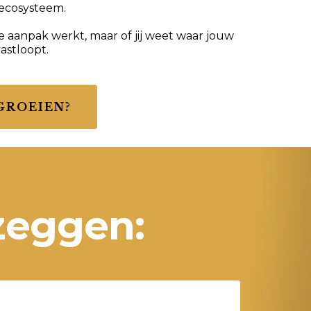
 ecosysteem.
ze aanpak werkt, maar of jij weet waar jouw
astloopt.
GROEIEN?
zeggen: