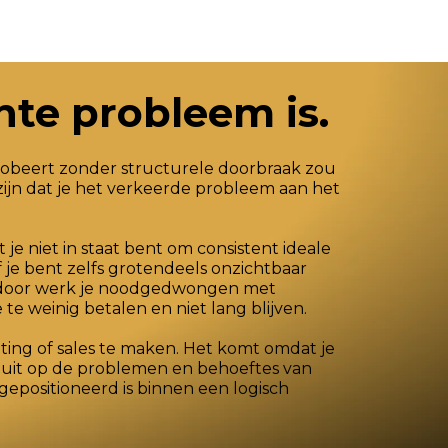
hte probleem is.
 probeert zonder structurele doorbraak zou
zijn dat je het verkeerde probleem aan het
 je niet in staat bent om consistent ideale
 je bent zelfs grotendeels onzichtbaar
aardoor werk je noodgedwongen met
te weinig betalen en niet lang blijven.
ting of sales te maken. Het komt omdat je
luit op de problemen en behoeftes van
 gepositioneerd is binnen een logisch