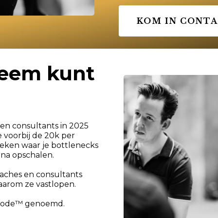
KOM IN CONT
leem kunt
en consultants in 2025
e voorbij de 20k per
oeken waar je bottlenecks
rna opschalen.
oaches en consultants
aarom ze vastlopen.
ethode™ genoemd.