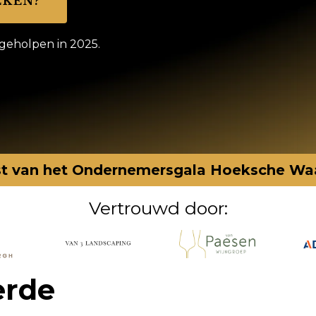
EKEN?
 geholpen in 2025.
ist van het Ondernemersgala Hoeksche Wa
Vertrouwd door:
erde